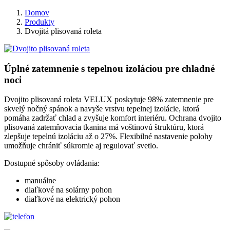
Domov
Produkty
Dvojitá plisovaná roleta
Úplné zatemnenie s tepelnou izoláciou pre chladné
noci
Dvojito plisovaná roleta VELUX poskytuje 98% zatemnenie pre
skvelý nočný spánok a navyše vrstvu tepelnej izolácie, ktorá
pomáha zadržať chlad a zvyšuje komfort interiéru. Ochrana dvojito
plisovaná zatemňovacia tkanina má voštinovú štruktúru, ktorá
zlepšuje tepelnú izoláciu až o 27%. Flexibilné nastavenie polohy
umožňuje chrániť súkromie aj regulovať svetlo.
Dostupné spôsoby ovládania:
manuálne
diaľkové na solárny pohon
diaľkové na elektrický pohon