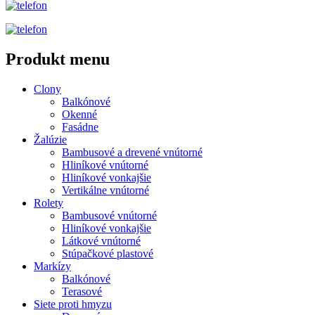
Produkt menu
Clony
Balkónové
Okenné
Fasádne
Žalúzie
Bambusové a drevené vnútorné
Hliníkové vnútorné
Hliníkové vonkajšie
Vertikálne vnútorné
Rolety
Bambusové vnútorné
Hliníkové vonkajšie
Látkové vnútorné
Stúpačkové plastové
Markízy
Balkónové
Terasové
Siete proti hmyzu