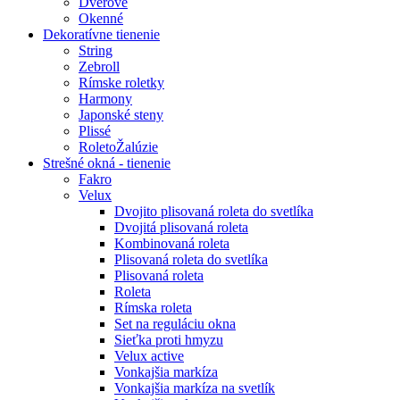
Dverové
Okenné
Dekoratívne tienenie
String
Zebroll
Rímske roletky
Harmony
Japonské steny
Plissé
RoletoŽalúzie
Strešné okná - tienenie
Fakro
Velux
Dvojito plisovaná roleta do svetlíka
Dvojitá plisovaná roleta
Kombinovaná roleta
Plisovaná roleta do svetlíka
Plisovaná roleta
Roleta
Rímska roleta
Set na reguláciu okna
Sieťka proti hmyzu
Velux active
Vonkajšia markíza
Vonkajšia markíza na svetlík