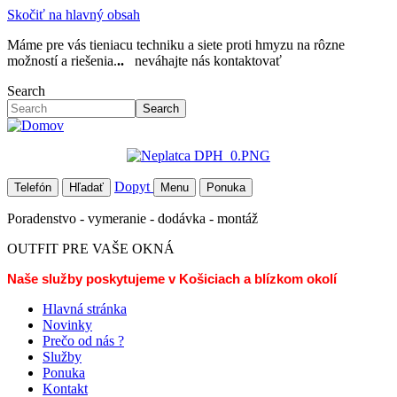
Skočiť na hlavný obsah
Máme pre vás tieniacu techniku a siete proti hmyzu na rôzne
možností a riešenia.
..
neváhajte nás kontaktovať
Search
Search
Dopyt
Telefón
Hľadať
Menu
Ponuka
Poradenstvo - vymeranie - dodávka - montáž
OUTFIT PRE VAŠE OKNÁ
Naše služby poskytujeme v Košiciach a blízkom okolí
Hlavná stránka
Novinky
Prečo od nás ?
Služby
Ponuka
Kontakt