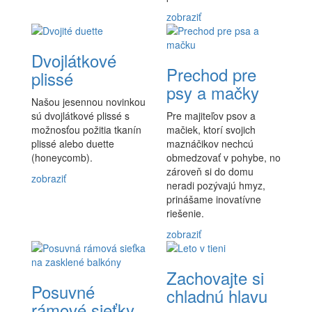
zobraziť
Dvojlátkové
Prechod pre
plissé
psy a mačky
Našou jesennou novinkou
sú dvojlátkové plissé s
Pre majiteľov psov a
možnosťou požitia tkanín
mačiek, ktorí svojich
plissé alebo duette
maznáčikov nechcú
(honeycomb).
obmedzovať v pohybe, no
zároveň si do domu
zobraziť
neradi pozývajú hmyz,
prinášame inovatívne
riešenie.
zobraziť
Zachovajte si
Posuvné
chladnú hlavu
rámové sieťky