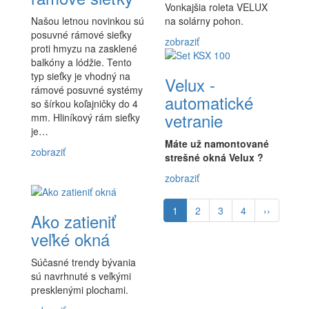
Vonkajšia roleta VELUX
Našou letnou novinkou sú
na solárny pohon.
posuvné rámové sieťky
zobraziť
proti hmyzu na zasklené
balkóny a lódžie. Tento
typ sieťky je vhodný na
Velux -
rámové posuvné systémy
automatické
so šírkou koľajničky do 4
vetranie
mm. Hliníkový rám sieťky
je…
Máte už namontované
zobraziť
strešné okná Velux ?
zobraziť
Pagination
Aktuálna
1
Page
2
Page
3
Page
4
Ďalšia
››
Ako zatieniť
stránka
strana
veľké okná
Súčasné trendy bývania
sú navrhnuté s veľkými
presklenými plochami.