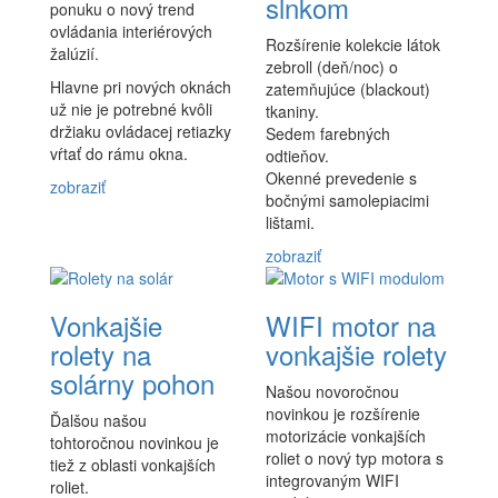
slnkom
ponuku o nový trend
ovládania interiérových
Rozšírenie kolekcie látok
žalúzií.
zebroll (deň/noc) o
Hlavne pri nových oknách
zatemňujúce (blackout)
už nie je potrebné kvôli
tkaniny.
držiaku ovládacej retiazky
Sedem farebných
vŕtať do rámu okna.
odtieňov.
Okenné prevedenie s
zobraziť
bočnými samolepiacimi
lištami.
zobraziť
Vonkajšie
WIFI motor na
rolety na
vonkajšie rolety
solárny pohon
Našou novoročnou
novinkou je rozšírenie
Ďalšou našou
motorizácie vonkajších
tohtoročnou novinkou je
roliet o nový typ motora s
tiež z oblasti vonkajších
integrovaným WIFI
roliet.