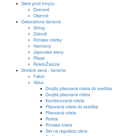
Siete proti hmyzu
Dverové
Okenné
Dekoratívne tienenie
String
Zebroll
Rímske roletky
Harmony
Japonské steny
Plissé
RoletoŽalúzie
Strešné okná - tienenie
Fakro
Velux
Dvojito plisovaná roleta do svetlíka
Dvojitá plisovaná roleta
Kombinovaná roleta
Plisovaná roleta do svetlíka
Plisovaná roleta
Roleta
Rímska roleta
Set na reguláciu okna