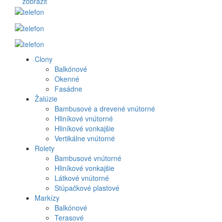
zobraziť
Clony
Produkt
Balkónové
Okenné
menu
Fasádne
Žalúzie
Bambusové a drevené vnútorné
Hliníkové vnútorné
Hliníkové vonkajšie
Vertikálne vnútorné
Rolety
Bambusové vnútorné
Hliníkové vonkajšie
Látkové vnútorné
Stúpačkové plastové
Markízy
Balkónové
Terasové