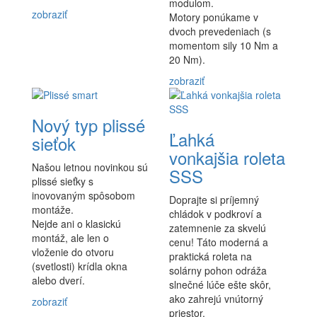
modulom.
zobraziť
Motory ponúkame v
dvoch prevedeniach (s
momentom sily 10 Nm a
20 Nm).
zobraziť
Nový typ plissé
Ľahká
sieťok
vonkajšia roleta
Našou letnou novinkou sú
SSS
plissé sieťky s
inovovaným spôsobom
Doprajte si príjemný
montáže.
chládok v podkroví a
Nejde ani o klasickú
zatemnenie za skvelú
montáž, ale len o
cenu! Táto moderná a
vloženie do otvoru
praktická roleta na
(svetlosti) krídla okna
solárny pohon odráža
alebo dverí.
slnečné lúče ešte skôr,
ako zahrejú vnútorný
zobraziť
priestor.