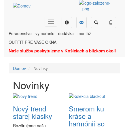
Skočiť
na
hlavný
obsah
Dopyt
Ponuka
Menu
Hľadať
Telefón
Poradenstvo - vymeranie - dodávka - montáž
OUTFIT PRE VAŠE OKNÁ
Naše služby poskytujeme v Košiciach a blízkom okolí
Domov
Novinky
Novinky
Nový trend
Smerom ku
starej klasiky
kráse a
harmónií so
Rozširujeme našu