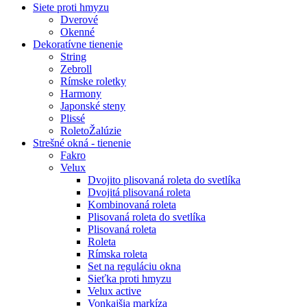
Siete proti hmyzu
Dverové
Okenné
Dekoratívne tienenie
String
Zebroll
Rímske roletky
Harmony
Japonské steny
Plissé
RoletoŽalúzie
Strešné okná - tienenie
Fakro
Velux
Dvojito plisovaná roleta do svetlíka
Dvojitá plisovaná roleta
Kombinovaná roleta
Plisovaná roleta do svetlíka
Plisovaná roleta
Roleta
Rímska roleta
Set na reguláciu okna
Sieťka proti hmyzu
Velux active
Vonkajšia markíza