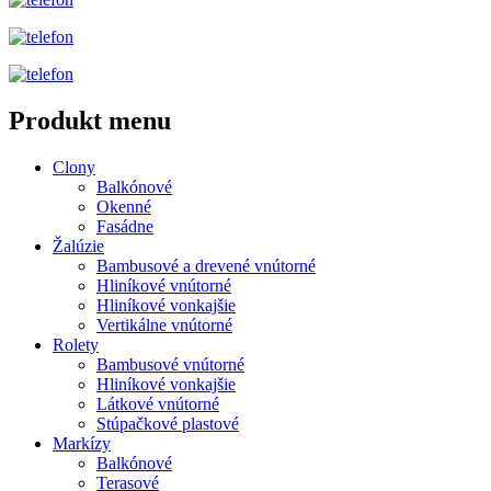
Produkt menu
Clony
Balkónové
Okenné
Fasádne
Žalúzie
Bambusové a drevené vnútorné
Hliníkové vnútorné
Hliníkové vonkajšie
Vertikálne vnútorné
Rolety
Bambusové vnútorné
Hliníkové vonkajšie
Látkové vnútorné
Stúpačkové plastové
Markízy
Balkónové
Terasové