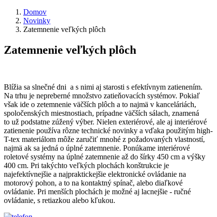
Domov
Novinky
Zatemnenie veľkých plôch
Zatemnenie veľkých plôch
Blížia sa slnečné dni a s nimi aj starosti s efektívnym zatienením.
Na trhu je nepreberné množstvo zatieňovacích systémov. Pokiaľ
však ide o zetemnenie väčších plôch a to najmä v kanceláriách,
spoločenských miestnostiach, prípadne väčších sálach, znamená
to už podstatne zúžený výber. Nielen exteriérové, ale aj interiérové
zatienenie používa rôzne technické novinky a vďaka použitým high-
T-tex materiálom môže zaručiť mnohé z požadovaných vlastností,
najmä ak sa jedná o úplné zatemnenie. Ponúkame interiérové
roletové systémy na úplné zatemnenie až do šírky 450 cm a výšky
400 cm. Pri takýchto veľkých plochách konštrukcie je
najefektívnejšie a najpraktickejšie elektronické ovládanie na
motorový pohon, a to na kontaktný spínač, alebo diaľkové
ovládanie. Pri menších plochách je možné aj lacnejšie - ručné
ovládanie, s retiazkou alebo kľukou.