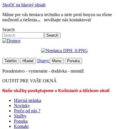
Skočiť na hlavný obsah
Máme pre vás tieniacu techniku a siete proti hmyzu na rôzne
možností a riešenia.
..
neváhajte nás kontaktovať
Search
Search
Dopyt
Telefón
Hľadať
Menu
Ponuka
Poradenstvo - vymeranie - dodávka - montáž
OUTFIT PRE VAŠE OKNÁ
Naše služby poskytujeme v Košiciach a blízkom okolí
Hlavná stránka
Novinky
Prečo od nás ?
Služby
Ponuka
Kontakt