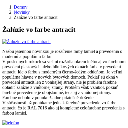
Domov
Novinky
Žalúzie vo farbe antracit
Žalúzie vo farbe antracit
Našou jesennou novinkou je rozšírenie farby lamiel a prevedenia o
modernú a populárnu farbu.
V posledných rokoch sa veľmi rozšírila okrem iného aj vo farebnom
prevedení plastových alebo hliníkových oknách farba v prevedení
antracit. Ide o farbu s moderným čierno-šedým odtieňom. Je veľmi
populárna hlavne v nových bytových domoch. Pokiaľ sú okná v
prevedení antracit len z vonkajšej strany, nie je problém farebne
doladiť žalúzie z vnútornej strany. Problém však vznikol, pokiaľ
farebné prevedenie je obojstarnné, teda aj z vnútornej strany.
Farebne nebolo v ponuke žiadne priateľné riešenie.
V súčastnosti už ponúkame jednak farebné prevedenie vo farbe
antracit, čo je RAL 7016 ako aj kompletné celofarebné prevedenia s
farbou lamiel.