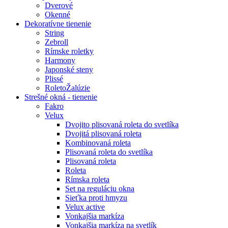
Dverové
Okenné
Dekoratívne tienenie
String
Zebroll
Rímske roletky
Harmony
Japonské steny
Plissé
RoletoŽalúzie
Strešné okná - tienenie
Fakro
Velux
Dvojito plisovaná roleta do svetlíka
Dvojitá plisovaná roleta
Kombinovaná roleta
Plisovaná roleta do svetlíka
Plisovaná roleta
Roleta
Rímska roleta
Set na reguláciu okna
Sieťka proti hmyzu
Velux active
Vonkajšia markíza
Vonkajšia markíza na svetlík