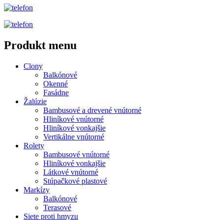
Produkt menu
Clony
Balkónové
Okenné
Fasádne
Žalúzie
Bambusové a drevené vnútorné
Hliníkové vnútorné
Hliníkové vonkajšie
Vertikálne vnútorné
Rolety
Bambusové vnútorné
Hliníkové vonkajšie
Látkové vnútorné
Stúpačkové plastové
Markízy
Balkónové
Terasové
Siete proti hmyzu