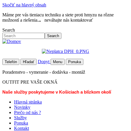
Skočiť na hlavný obsah
Máme pre vás tieniacu techniku a siete proti hmyzu na rôzne
možností a riešenia.
..
neváhajte nás kontaktovať
Search
Search
Dopyt
Telefón
Hľadať
Menu
Ponuka
Poradenstvo - vymeranie - dodávka - montáž
OUTFIT PRE VAŠE OKNÁ
Naše služby poskytujeme v Košiciach a blízkom okolí
Hlavná stránka
Novinky
Prečo od nás ?
Služby
Ponuka
Kontakt