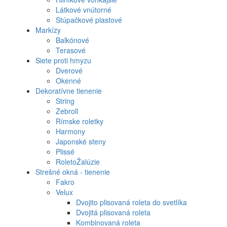
Látkové vnútorné
Stúpačkové plastové
Markízy
Balkónové
Terasové
Siete proti hmyzu
Dverové
Okenné
Dekoratívne tienenie
String
Zebroll
Rímske roletky
Harmony
Japonské steny
Plissé
RoletoŽalúzie
Strešné okná - tienenie
Fakro
Velux
Dvojito plisovaná roleta do svetlíka
Dvojitá plisovaná roleta
Kombinovaná roleta