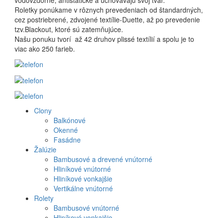
vodovzdorné, antistatické a uchovávajú svoj tvar.
Roletky ponúkame v rôznych prevedeniach od štandardných,
cez postriebrené, zdvojené textílie-Duette, až po prevedenie
tzv.Blackout, ktoré sú zatemňujúce.
Našu ponuku tvorí až 42 druhov plissé textílií a spolu je to
viac ako 250 farieb.
Clony
Produkt
Balkónové
Okenné
menu
Fasádne
Žalúzie
Bambusové a drevené vnútorné
Hliníkové vnútorné
Hliníkové vonkajšie
Vertikálne vnútorné
Rolety
Bambusové vnútorné
Hliníkové vonkajšie