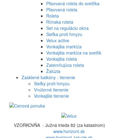
Plisovaná roleta do svetlíka
Plisovaná roleta
Roleta
Rímska roleta
Set na reguláciu okna
Sieťka proti hmyzu
Velux active
Vonkajšia markíza
Vonkajšia markíza na svetlík
Vonkajšia roleta
Zatemňujúca roleta
Žalúzia
Zasklené balkóny - tienenie
Sieťky proti hmyzu
Vnútorné tienenie
Vonkajšie tienenie
VZORKOVŇA - Južná trieda 82 (za katastrom)
www.horizont.sk
www.horizont-zaluzie.sk