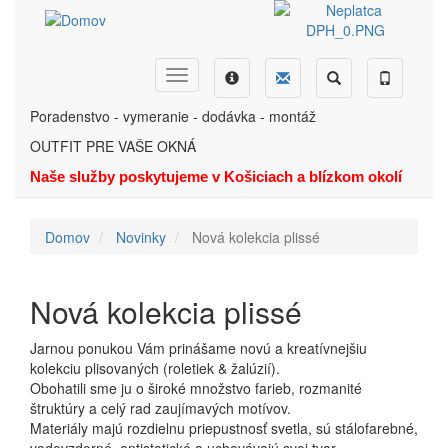
Skočiť
na
hlavný
obsah
Dopyt
Ponuka
Menu
Hľadať
Telefón
Poradenstvo - vymeranie - dodávka - montáž
OUTFIT PRE VAŠE OKNÁ
Naše služby poskytujeme v Košiciach a blízkom okolí
Domov
Novinky
Nová kolekcia plissé
Nová kolekcia plissé
Jarnou ponukou Vám prinášame novú a kreatívnejšiu
kolekciu plisovaných (roletiek & žalúzií).
Obohatili sme ju o široké množstvo farieb, rozmanité
štruktúry a celý rad zaujímavých motívov.
Materiály majú rozdielnu priepustnosť svetla, sú stálofarebné,