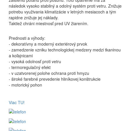
zaisteniu poťahu proti posunu. Toto opatrenie má za
následok vysoko stabilný a odolný systém proti vetru. Znižuje
potrebu využivania klimatizácie v letných mesiacoch a tým
rapidne znižuje jej náklady.
Taktiež chráni miestnosť pred UV žiarením.
Prednosti a výhody:
- dekoratívny a moderný exteriérový prvok
- zamedzenie vzniku technologickej medzery medzi tkaninou
a koľajnicami
- vysoká odolnosť proti vetru
- termoregulačný efekt
- v uzatvorenej polohe ochrana proti hmyzu
- široké farebné prevedenie hliníkovej konštrukcie
- motorický pohon
Viac TU!