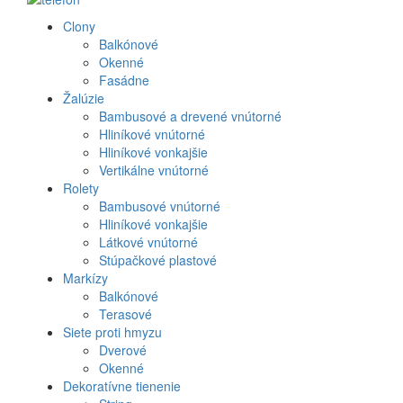
Clony
Produkt
Balkónové
Okenné
menu
Fasádne
Žalúzie
Bambusové a drevené vnútorné
Hliníkové vnútorné
Hliníkové vonkajšie
Vertikálne vnútorné
Rolety
Bambusové vnútorné
Hliníkové vonkajšie
Látkové vnútorné
Stúpačkové plastové
Markízy
Balkónové
Terasové
Siete proti hmyzu
Dverové
Okenné
Dekoratívne tienenie