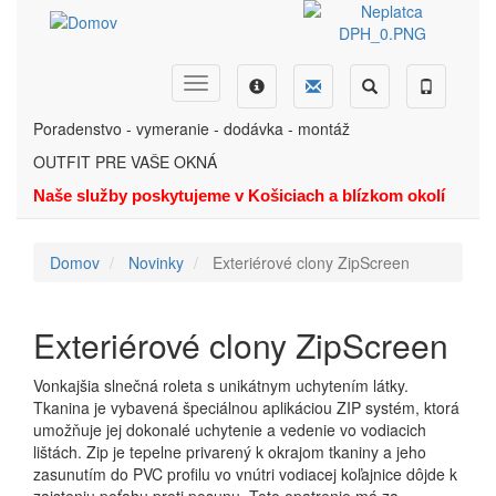
Skočiť
na
hlavný
obsah
Dopyt
Ponuka
Menu
Hľadať
Telefón
Poradenstvo - vymeranie - dodávka - montáž
OUTFIT PRE VAŠE OKNÁ
Naše služby poskytujeme v Košiciach a blízkom okolí
Domov
Novinky
Exteriérové clony ZipScreen
Exteriérové clony ZipScreen
Vonkajšia slnečná roleta s unikátnym uchytením látky.
Tkanina je vybavená špeciálnou aplikáciou ZIP systém, ktorá
umožňuje jej dokonalé uchytenie a vedenie vo vodiacich
lištách. Zip je tepelne privarený k okrajom tkaniny a jeho
zasunutím do PVC profilu vo vnútri vodiacej koľajnice dôjde k