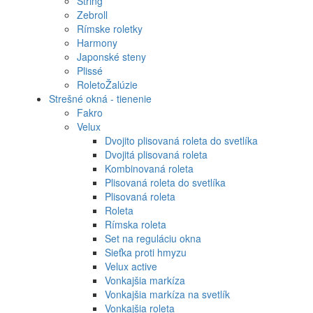
String
Zebroll
Rímske roletky
Harmony
Japonské steny
Plissé
RoletoŽalúzie
Strešné okná - tienenie
Fakro
Velux
Dvojito plisovaná roleta do svetlíka
Dvojitá plisovaná roleta
Kombinovaná roleta
Plisovaná roleta do svetlíka
Plisovaná roleta
Roleta
Rímska roleta
Set na reguláciu okna
Sieťka proti hmyzu
Velux active
Vonkajšia markíza
Vonkajšia markíza na svetlík
Vonkajšia roleta