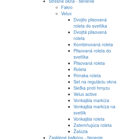
Strešné okná - tienenie
Fakro
Velux
Dvojito plisovaná
roleta do svetlíka
Dvojitá plisovaná
roleta
Kombinovaná roleta
Plisovaná roleta do
svetlíka
Plisovaná roleta
Roleta
Rímska roleta
Set na reguláciu okna
Sieťka proti hmyzu
Velux active
Vonkajšia markíza
Vonkajšia markíza na
svetlík
Vonkajšia roleta
Zatemňujúca roleta
Žalúzia
Zasklené balkóny - tienenie