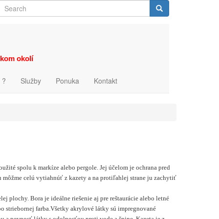
Search
Search
zkom okolí
 ?
Služby
Ponuka
Kontakt
oužité spolu k markíze alebo pergole.
Jej účelom je ochrana pred
ôžme celú vytiahnúť z kazety a na protiľahlej strane ju zachytiť
 plochy. Bora je ideálne riešenie aj pre reštaurácie alebo letné
 striebornej farba.
Všetky akrylové látky sú impregnované
 a pevnosť látky s odolnosťou proti vode a špine.
Kazeta je z