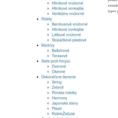
Hliníkové vnútorné
extrud
Hliníkové vonkajšie
typov 
Vertikálne vnútorné
Rolety
Bambusové vnútorné
Hliníkové vonkajšie
Látkové vnútorné
Stúpačkové plastové
Markízy
Balkónové
Terasové
Siete proti hmyzu
Dverové
Okenné
Dekoratívne tienenie
String
Zebroll
Rímske roletky
Harmony
Japonské steny
Plissé
RoletoŽalúzie