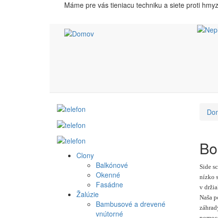
Skočiť
Máme pre vás tieniacu techniku a siete proti hmy
na
hlavný
obsah
Do
Bo
Clony
Produkt
Balkónové
Side s
Okenné
nízko 
menu
Fasádne
v drži
Žalúzie
Naša po
Bambusové a drevené
záhrady
vnútorné
pomoco