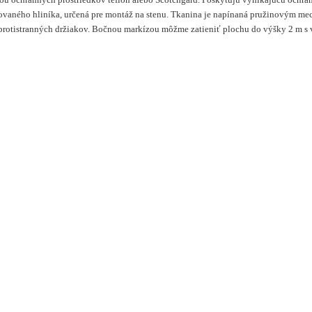
ovaného hliníka, určená pre montáž na stenu.
Tkanina je napínaná pružinovým me
protistranných držiakov. Bočnou markízou môžme zatieniť plochu do výšky 2 m s 