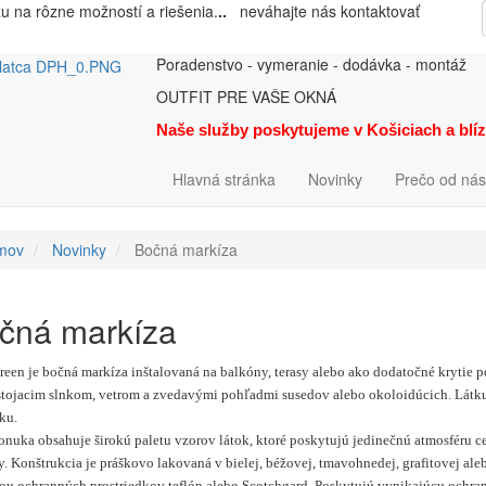
zu na rôzne možností a riešenia.
..
neváhajte nás kontaktovať
Poradenstvo - vymeranie - dodávka - montáž
OUTFIT PRE VAŠE OKNÁ
Naše služby poskytujeme v Košiciach a blí
Hlavná stránka
Novinky
Prečo od nás
mov
Novinky
Bočná markíza
čná markíza
creen je bočná markíza inštalovaná na balkóny, terasy alebo ako dodatočné krytie p
stojacim slnkom, vetrom a zvedavými pohľadmi susedov alebo okoloidúcich. Látku m
aku.
nuka obsahuje širokú paletu vzorov látok, ktoré poskytujú jedinečnú atmosféru celej
. Konštrukcia je práškovo lakovaná v bielej, béžovej, tmavohnedej, grafitovej alebo
u ochranných prostriedkov teflón alebo Scotchgard. Poskytujú vynikajúcu ochranu